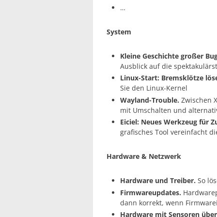
…
System
Kleine Geschichte großer Bug
Ausblick auf die spektakulär
Linux-Start: Bremsklötze lös
Sie den Linux-Kernel
Wayland-Trouble.
Zwischen X
mit Umschalten und alternati
Eiciel: Neues Werkzeug für Zu
grafisches Tool vereinfacht d
Hardware & Netzwerk
Hardware und Treiber.
So lös
Firmwareupdates.
Hardwarepr
dann korrekt, wenn Firmwarei
Hardware mit Sensoren übe