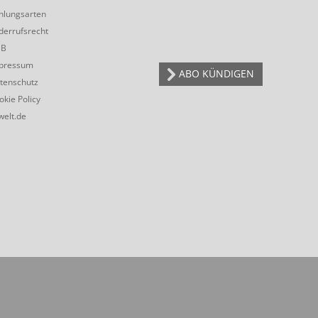
hlungsarten
derrufsrecht
GB
pressum
ABO KÜNDIGEN
tenschutz
okie Policy
welt.de