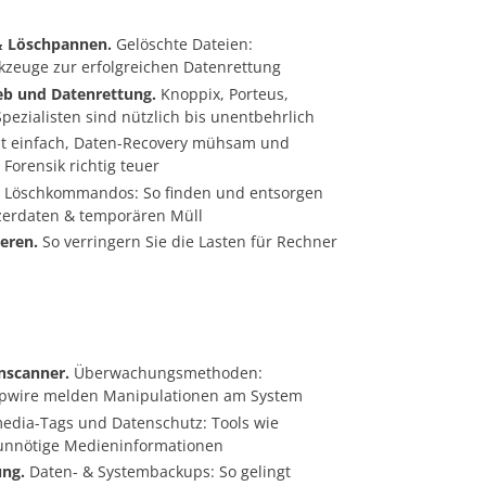
& Löschpannen.
Gelöschte Dateien:
zeuge zur erfolgreichen Datenrettung
ieb und Datenrettung.
Knoppix, Porteus,
-Spezialisten sind nützlich bis unentbehrlich
st einfach, Daten-Recovery mühsam und
 Forensik richtig teuer
Löschkommandos: So finden und entsorgen
tzerdaten & temporären Müll
eren.
So verringern Sie die Lasten für Rechner
nscanner.
Überwachungsmethoden:
Tripwire melden Manipulationen am System
edia-Tags und Datenschutz: Tools wie
unnötige Medieninformationen
ng.
Daten- & Systembackups: So gelingt