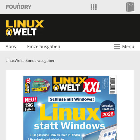
Shop wechseln
Foundry Shop
Zu
LinuxWelt Shop
Abos
Einzelausgaben
Menü
LinuxWelt
›
Sonderausgaben