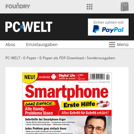
Shop wechseln
Foundry Shop
Zu
PC-WELT Shop
Abos
Einzelausgaben
Menü
PC-WELT
›
E-Paper
›
E-Paper als PDF-Download
›
Sonderausgaben