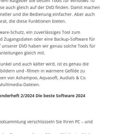
einem Ratgeber die besten Tools für Windows 10
eise auch gleich auf der DVD finden. Damit machen
neller und die Bedienung einfacher. Aber auch
rat, die diese Funktionen bieten.
ware-Schutz, ein zuverlässiges Tool zum
d Zugangsdaten oder eine Backup-Software für
f unserer DVD haben wir genau solche Tools für
 Anleitungen gleich mit.
nkel und auch kälter wird, ist es genau die
sbildern und -filmen in wärmere Gefilde zu
onen von Ashampoo, Aquasoft, Audials & Co.
Multimedia-Dateien.
nderheft 2/2024 Die beste Software 2024
oolsammlung verschlüsseln Sie Ihren PC – und