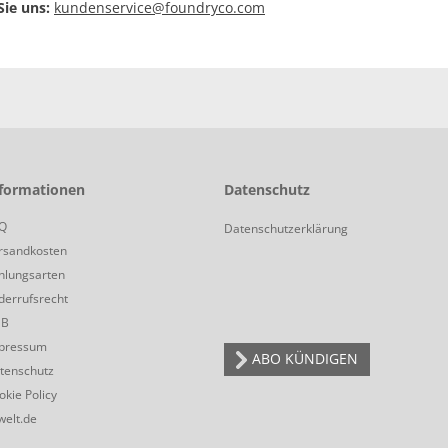
ie uns:
kundenservice@foundryco.com
formationen
Datenschutz
Q
Datenschutzerklärung
rsandkosten
hlungsarten
derrufsrecht
GB
pressum
ABO KÜNDIGEN
tenschutz
okie Policy
welt.de