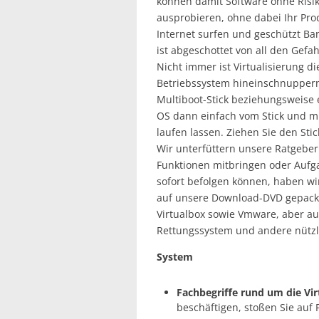
können damit Software ohne Risi
ausprobieren, ohne dabei Ihr Pr
Internet surfen und geschützt Ba
ist abgeschottet von all den Gefa
Nicht immer ist Virtualisierung d
Betriebssystem hineinschnuppern
Multiboot-Stick beziehungsweise 
OS dann einfach vom Stick und mü
laufen lassen. Ziehen Sie den Stick
Wir unterfüttern unsere Ratgebe
Funktionen mitbringen oder Aufg
sofort befolgen können, haben w
auf unsere Download-DVD gepackt. 
Virtualbox sowie Vmware, aber au
Rettungssystem und andere nützli
System
Fachbegriffe rund um die Vir
beschäftigen, stoßen Sie auf F