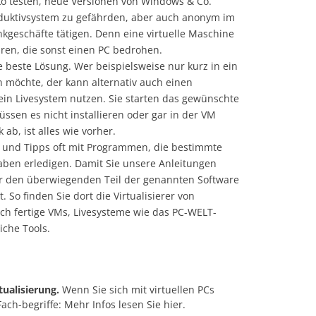
ko testen, neue Versionen von Windows & Co.
oduktivsystem zu gefährden, aber auch anonym im
nkgeschäfte tätigen. Denn eine virtuelle Maschine
hren, die sonst einen PC bedrohen.
ie beste Lösung. Wer beispielsweise nur kurz in ein
 möchte, der kann alternativ auch einen
ein Livesystem nutzen. Sie starten das gewünschte
ssen es nicht installieren oder gar in der VM
 ab, ist alles wie vorher.
r und Tipps oft mit Programmen, die bestimmte
aben erledigen. Damit Sie unsere Anleitungen
ir den überwiegenden Teil der genannten Software
So finden Sie dort die Virtualisierer von
ch fertige VMs, Livesysteme wie das PC-WELT-
che Tools.
tualisierung.
Wenn Sie sich mit virtuellen PCs
ach-begriffe: Mehr Infos lesen Sie hier.