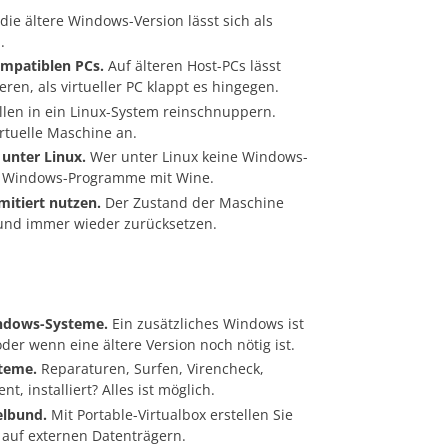
ie ältere Windows-Version lässt sich als
.
mpatiblen PCs.
Auf älteren Host-PCs lässt
eren, als virtueller PC klappt es hingegen.
llen in ein Linux-System reinschnuppern.
irtuelle Maschine an.
unter Linux.
Wer unter Linux keine Windows-
et Windows-Programme mit Wine.
mitiert nutzen.
Der Zustand der Maschine
n und immer wieder zurücksetzen.
Windows-Systeme.
Ein zusätzliches Windows ist
oder wenn eine ältere Version noch nötig ist.
steme.
Reparaturen, Surfen, Virencheck,
t, installiert? Alles ist möglich.
selbund.
Mit Portable-Virtualbox erstellen Sie
 auf externen Datenträgern.