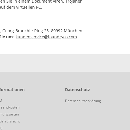
n Sie in einem Dokument Viren, Trojaner
 auf dem virtuellen PC.
 Georg-Brauchle-Ring 23, 80992 München
ie uns:
kundenservice@foundryco.com
formationen
Datenschutz
Q
Datenschutzerklärung
rsandkosten
hlungsarten
derrufsrecht
GB