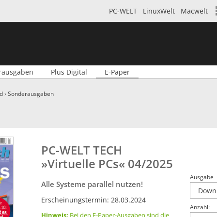
PC-WELT
LinuxWelt
Macwelt
rausgaben
Plus Digital
E-Paper
d
›
Sonderausgaben
PC-WELT TECH
»Virtuelle PCs« 04/2025
Ausgabe
Alle Systeme parallel nutzen!
Erscheinungstermin: 28.03.2024
Anzahl:
Hinweis:
Bei den E-Paper-Ausgaben sind die