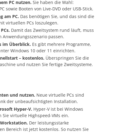
inem PC nutzen.
Sie haben die Wahl:
er PC sowie Booten von Live-DVD oder USB-Stick.
ng am PC.
Das benötigen Sie, und das sind die
t virtuellen PCs loszulegen.
 PCs.
Damit das Zweitsystem rund läuft, muss
um Anwendungsszenario passen.
s im Überblick.
Es gibt mehrere Programme,
unter Windows 10 oder 11 einrichten.
nellstart – kostenlos.
Überspringen Sie die
 Maschine und nutzen Sie fertige Zweitsysteme.
chten und nutzen.
Neue virtuelle PCs sind
ank der unbeaufsichtigten Installation.
crosoft Hyper-V.
Hyper-V ist bei Windows
n Sie virtuelle Highspeed-VMs ein.
 Workstation.
Der leistungsstarke
en Bereich ist jetzt kostenlos. So nutzen Sie