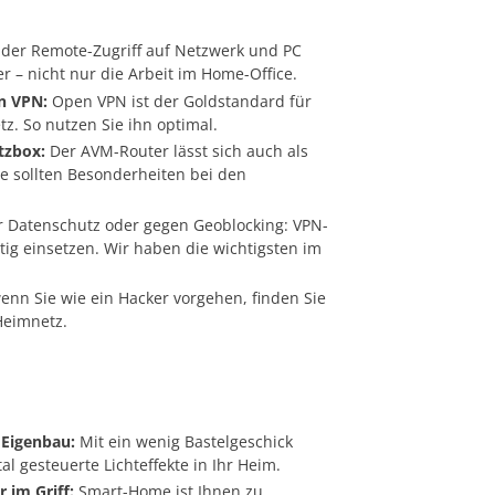
er Remote-Zugriff auf Netzwerk und PC
hter – nicht nur die Arbeit im Home-Office.
n VPN:
Open VPN ist der Goldstandard für
z. So nutzen Sie ihn optimal.
tzbox:
Der AVM-Router lässt sich auch als
ie sollten Besonderheiten bei den
 Datenschutz oder gegen Geoblocking: VPN-
tig einsetzen. Wir haben die wichtigsten im
nn Sie wie ein Hacker vorgehen, finden Sie
Heimnetz.
 Eigenbau:
Mit ein wenig Bastelgeschick
al gesteuerte Lichteffekte in Ihr Heim.
 im Griff:
Smart-Home ist Ihnen zu