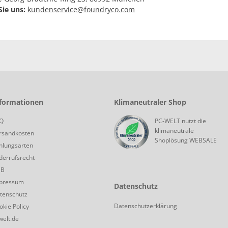
ie uns:
kundenservice@foundryco.com
formationen
Klimaneutraler Shop
Klimaneutrale Shoplösung
Q
PC-WELT nutzt die
klimaneutrale
rsandkosten
Shoplösung WEBSALE
hlungsarten
derrufsrecht
GB
pressum
Datenschutz
tenschutz
Datenschutzerklärung
okie Policy
welt.de