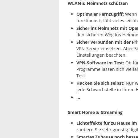
WLAN & Heimnetz schützen
Optimaler Fernzugriff:
Wenn d
funktioniert, fällt vieles leic
Sicher ins Heimnetz mit Ope
den sicheren Weg ins Heimnet
Sicher verbunden mit der Fri
VPN-Server einsetzen. Aber S
Einstellungen beachten.
VPN-Software im Test:
Ob für
Programme lassen sich vielfäl
Test.
Hacken Sie sich selbst:
Nur we
jede Schwachstelle in Ihrem 
...
Smart Home & Streaming
Lichteffekte für zu Hause im
zaubern Sie sehr günstig digit
Smartes Zuhause noch besser