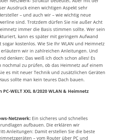
der Netzwerk- Struktur bedeutet. Aber mit der
er Ausdruck einen wichtigen Aspekt sehr
ersteller – und auch wir – wie wichtig neue
erline sind. Trotzdem dürfen Sie nie außer Acht
eimnetz immer die Basis stimmen sollte. Wer sein
kturiert, kann es später mit geringem Aufwand
t sogar kostenlos. Wie Sie Ihr WLAN und Heimnetz
, erläutern wir in zahlreichen Anleitungen. Und
nd denken: Das weiß ich doch schon alles! Es
in nochmal zu prüfen, ob das Heimnetz auf einem
Sie es mit neuer Technik und zusätzlichen Geräten
 Haus sollte man kein teures Dach bauen.
uen PC-WELT XXL 8/2020 WLAN & Heimnetz
ows-Netzwerk:
Ein sicheres und schnelles
Grundlagen aufbauen. Die erklären wir
ritt-Anleitungen: Damit erstellen Sie die beste
eimnetzgeräten – vom Router über PC und